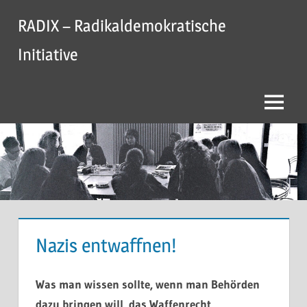
Zum
RADIX – Radikaldemokratische
Inhalt
springen
Initiative
Menü
Nazis entwaffnen!
Was man wissen sollte, wenn man Behörden
dazu bringen will, das Waffenrecht